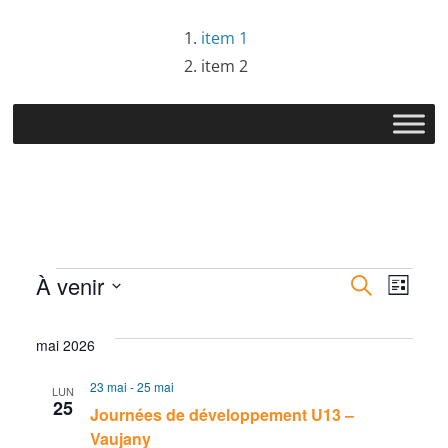
Passer
item 1
au
item 2
contenu
Évènements
R
N
À venir
R
L
e
S
i
e
a
c
s
é
mai 2026
h
t
c
v
l
e
e
23 mai
-
25 mai
LUN
r
e
h
i
25
Journées de développement U13 –
c
c
Vaujany
h