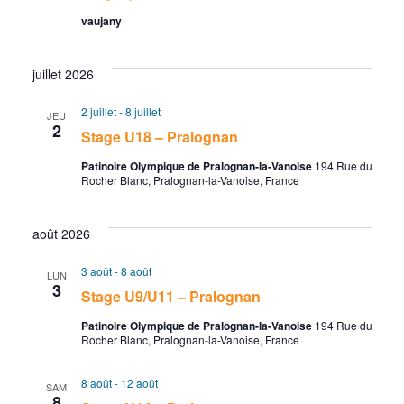
e
g
t
e
vaujany
i
r
a
o
c
t
juillet 2026
n
n
h
i
2 juillet
-
8 juillet
JEU
2
e
Stage U18 – Pralognan
e
o
z
Patinoire Olympique de Pralognan-la-Vanoise
194 Rue du
e
n
Rocher Blanc, Pralognan-la-Vanoise, France
u
n
t
d
e
août 2026
n
e
d
3 août
-
8 août
LUN
a
3
a
v
Stage U9/U11 – Pralognan
t
Patinoire Olympique de Pralognan-la-Vanoise
194 Rue du
v
u
e
Rocher Blanc, Pralognan-la-Vanoise, France
.
i
e
8 août
-
12 août
SAM
8