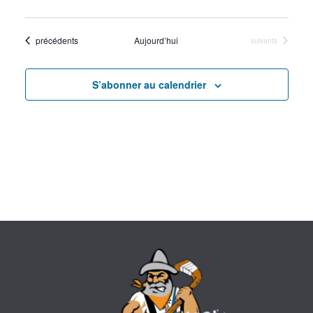
s
É
Évènements
précédents
Aujourd’hui
Évènements
suivants
v
S’abonner au calendrier
è
n
e
m
e
n
t
s